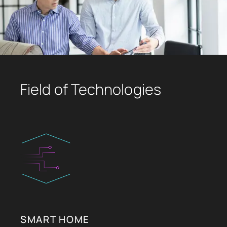
Field of Technologies
SMART HOME
I